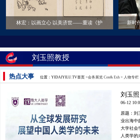
林宏：以画立心 以美济世——重读《护
新时
刘玉照教授
热点大事
位置：YIDAIYILU.TV首页 >
会务展览 Con& Exh
>
人物专栏
刘玉照
06-12 10:
原题：刘
业出海中的
大学社会
人类学的