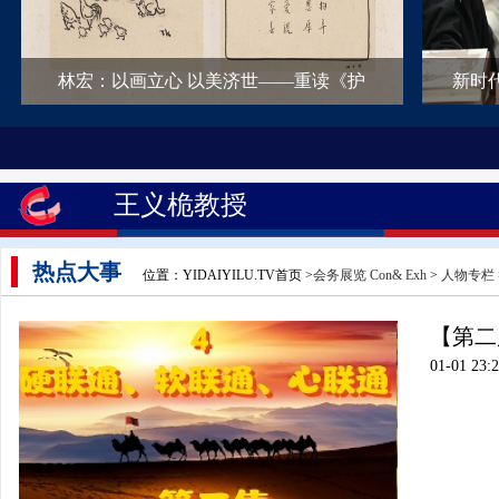
林宏：以画立心 以美济世——重读《护
新时
王义桅教授
热点大事
位置：YIDAIYILU.TV首页 >
会务展览 Con& Exh
>
人物专栏
【第二
01-01 23: