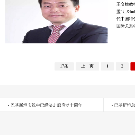
王义桅教
盟“让&b
代中国特
国际关系
17条
上一页
1
2
•
巴基斯坦庆祝中巴经济走廊启动十周年
•
巴基斯坦