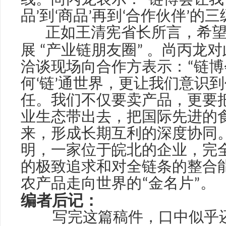
线。尚
表示：
“
链博会让我
品
’
到
‘
商品
’
再到
‘
合作伙伴
’
的三
正如王清宪省长所言，希望
丙龙
展
“
产业链朋友圈
”
。尚
对
洽谈现场向合作方表示：
“
链博
何
‘
链
’
通世界，更让我们意识到
任。我们不仅要卖产品，更要
业生态带出去，把国际先进的
来，形成长期互利的深度协同
明，一家位于皖北的企业，完
的极致追求和对全链条的整合
农产品走向世界的
“
金名片
”
。
编者后记：
写完这篇稿件，口中似乎