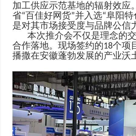
加工供应示范基地的辐射效应
省
“
百佳好网货
”
并入选
“
阜阳特
是对其市场接受度与品牌公信
本次推介会不仅是理念的交
合作落地。现场签约的
18
个项
播撒在安徽蓬勃发展的产业沃