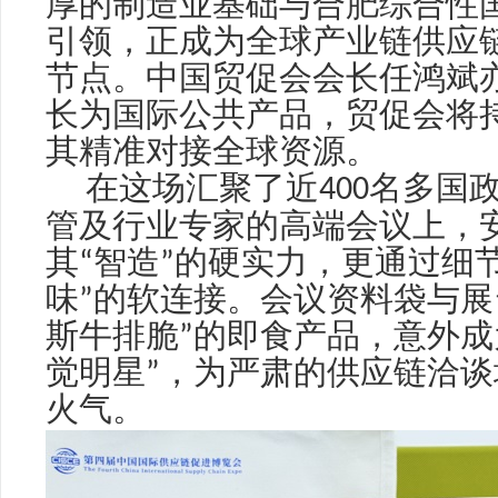
厚的制造业基础与合肥综合性
引领，正成为全球产业链供应
节点。中国贸促会会长任鸿斌
长为国际公共产品，贸促会将
其精准对接全球资源。
在这场汇聚了近
400
名多国
管及行业专家的高端会议上，
其
“
智造
”
的硬实力，更通过细
味
”
的软连接。会议资料袋与展
斯牛排脆
”
的即食产品，意外成
觉明星
”
，为严肃的供应链洽谈
火气。