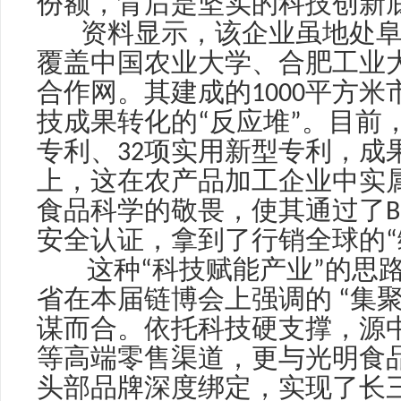
份额，背后是坚实的科技创新
资料显示，该企业虽地处阜
覆盖中国农业大学、合肥工业
合作网。其建成的
1000
平方米
技成果转化的
“
反应堆
”
。目前
专利、
32
项实用新型专利，成
上，这在农产品加工企业中实
食品科学的敬畏，使其通过了
B
安全认证，拿到了行销全球的
“
这种
“
科技赋能产业
”
的思
省在本届链博会上强调的
“
集
谋而合。依托科技硬支撑，源
等高端零售渠道，更与光明食
头部品牌深度绑定，实现了长