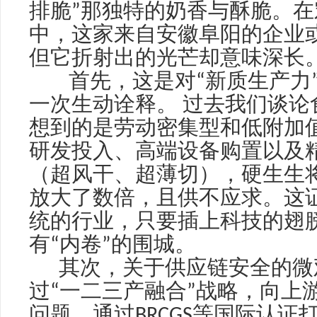
排脆
”
那独特的奶香与酥脆。在
中，这家来自安徽阜阳的企业
但它折射出的光芒却意味深长
首先，这是对
“
新质生产力
一次生动诠释。 过去我们谈论
想到的是劳动密集型和低附加
研发投入、高端设备购置以及
（超风干、超薄切），硬生生
放大了数倍，且供不应求。这
统的行业，只要插上科技的翅
有
“
内卷
”
的围城。
其次，关于供应链安全的微
过
“
一二三产融合
”
战略，向上
问题，通过
BRCGS
等国际认证