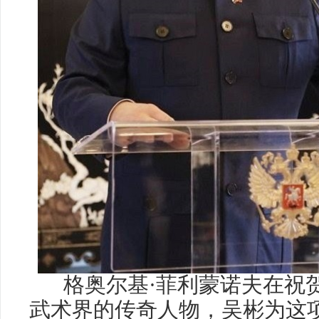
格奥尔基·菲利蒙诺夫在祝
武术界的传奇人物，吴彬为这