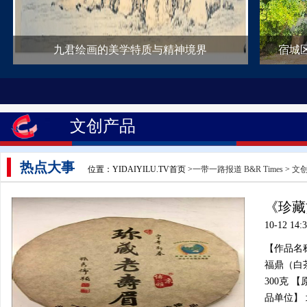
九君绘画的美学特质与精神境界
宿城
文创产品
热点大事
位置：YIDAIYILU.TV首页 >
一带一路报道 B&R Times
>
文
《珍藏
10-12 14:
【作品名
福鼎（白茶
300克 
品单位】