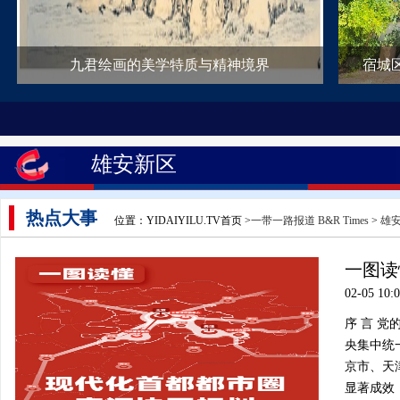
九君绘画的美学特质与精神境界
宿城
雄安新区
热点大事
位置：YIDAIYILU.TV首页 >
一带一路报道 B&R Times
>
雄
一图读
02-05 10:
序 言 
央集中统
京市、天
显著成效