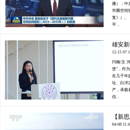
播）：中
市圈空间协
复》）。
平...
雄安新
12-15 07:
闫楠/文
堡”，作
在几千年
址、白洋
产，承载
信...
【新思
04-08 11:4