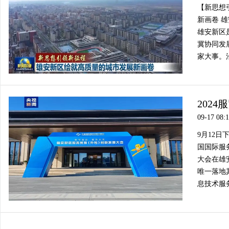
【新思想
新画卷 
雄安新区
冀协同发
家大事。
202
09-17 08:
9月12日
国国际服
大会在雄
唯一落地
息技术服务